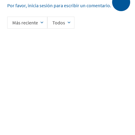
Por favor, inicia sesión para escribir un comentario.
Más reciente
Todos
Cargando comentarios…
Ingrese su nombre
Enviar
He leído y acepto la
Política de Privacidad de Datos
SERVICIO AL CLIENTE
MI CUENTA