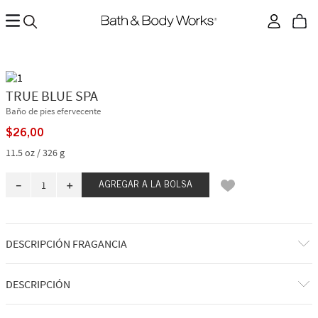
TRUE BLUE SPA
Baño de pies efervecente
$
26
,
00
11.5 oz / 326 g
－
＋
AGREGAR A LA BOLSA
DESCRIPCIÓN FRAGANCIA
A qué huele: una experiencia de spa relajante y ultra reconfortante.
DESCRIPCIÓN
Notas de fragancia: con aroma a karité.