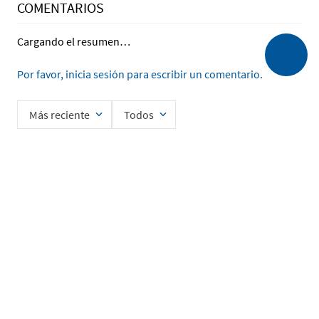
COMENTARIOS
Cargando el resumen…
Por favor, inicia sesión para escribir un comentario.
Más reciente
Todos
Cargando comentarios…
Ingrese su nombre
Enviar
He leído y acepto la
Política de Privacidad de Datos