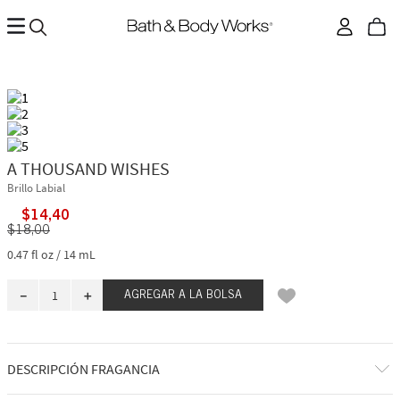
A THOUSAND WISHES
Brillo Labial
$
14
,
40
$
18
,
00
0.47 fl oz / 14 mL
－
＋
AGREGAR A LA BOLSA
DESCRIPCIÓN FRAGANCIA