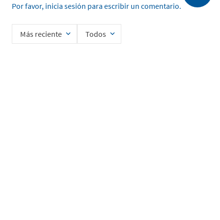
Por favor, inicia sesión para escribir un comentario.
Más reciente
Todos
Cargando comentarios…
Ingrese su nombre
Enviar
He leído y acepto la
Política de Privacidad de Datos
SERVICIO AL CLIENTE
MI CUENTA
DESCUBRIR