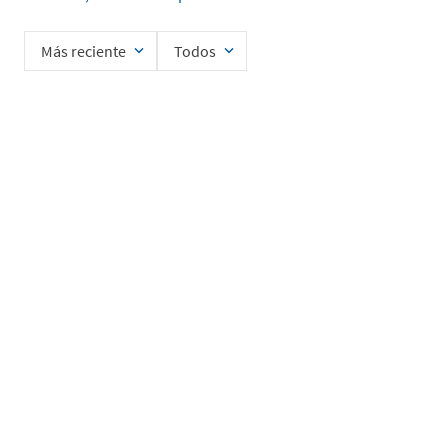
Más reciente
Todos
Cargando comentarios…
Ingrese su nombre
Enviar
He leído y acepto la
Política de Privacidad de Datos
SERVICIO AL CLIENTE
MI CUENTA
DESCUBRIR