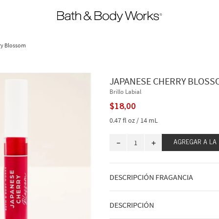
ry Blossom
JAPANESE CHERRY BLOSS
Brillo Labial
$
18
,
00
0.47 fl oz / 14 mL
－
＋
AGREGAR A LA
DESCRIPCIÓN FRAGANCIA
Hermosa, atemporal y adorada: Japa
DESCRIPCIÓN
verdaderamente
esa
chica. Desde su a
icónica fragancia ha ofrecido una eleg