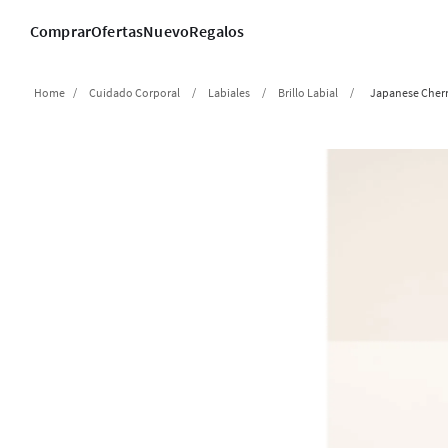
Comprar
Ofertas
Nuevo
Regalos
Cuidado Corporal
Labiales
Brillo Labial
Japanese Cher