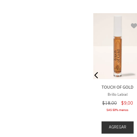
L CLEAR
BUBBLEGUM PINK
 Labial
Brillo Labial
8
,
00
$
18
,
00
TOUCH OF GOLD
eva 1 gratis
Compra 3 Lleva 1 gratis
Brillo Labial
$
18
,
00
$
9
,
00
SAS 50% menos
EGAR
AGREGAR
AGREGAR