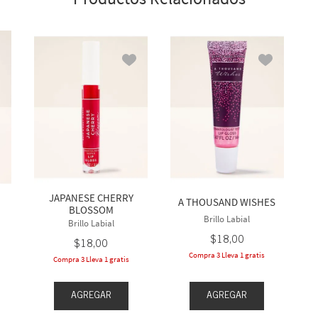
JAPANESE CHERRY
A THOUSAND WISHES
BLOSSOM
Brillo Labial
Brillo Labial
$
18
,
00
$
18
,
00
Compra 3 Lleva 1 gratis
Compra 3 Lleva 1 gratis
AGREGAR
AGREGAR