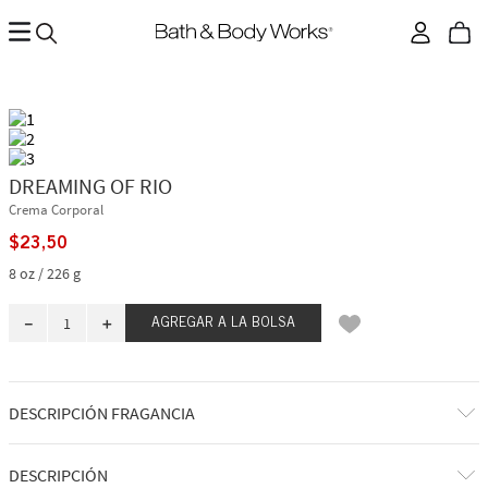
DREAMING OF RIO
Crema Corporal
$
23
,
50
8 oz / 226 g
－
＋
AGREGAR A LA BOLSA
DESCRIPCIÓN FRAGANCIA
Viajamos a las vibrantes calles de Río de Janeiro y nos sumergimos en
DESCRIPCIÓN
las vistas, los sonidos y los aromas de Brasil. Con la experiencia de