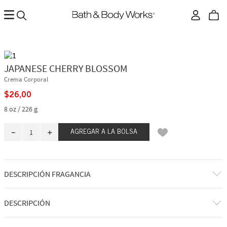
JAPANESE CHERRY BLOSSOM
Crema Corporal
$
26
,
00
8 oz / 226 g
－
＋
AGREGAR A LA BOLSA
DESCRIPCIÓN FRAGANCIA
Hermosa, atemporal y adorada, Japanese Cherry Blossom es sin duda
DESCRIPCIÓN
esa chica. Desde su lanzamiento en 2006, esta icónica fragancia ha
ofrecido una belleza floral y elegante que no se puede subestimar. Al
igual que tu vestidito negro, sabes que siempre te quedará perfecta al