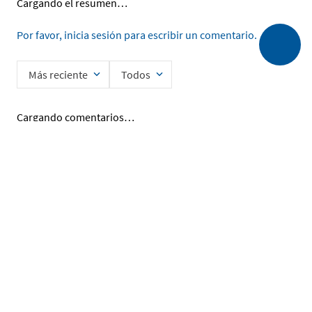
Cargando el resumen…
Por favor, inicia sesión para escribir un comentario.
Más reciente
Todos
Cargando comentarios…
Ingrese su nombre
Enviar
He leído y acepto la
Política de Privacidad de Datos
SERVICIO AL CLIENTE
MI CUENTA