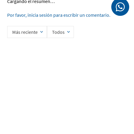
Cargando el resumen…
Por favor, inicia sesión para escribir un comentario.
Más reciente
Todos
Cargando comentarios…
Ingrese su nombre
Enviar
He leído y acepto la
Política de Privacidad de Datos
SERVICIO AL CLIENTE
MI CUENTA