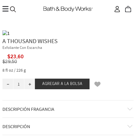
A THOUSAND WISHES
Exfoliante Con Escarcha
$
23
,
60
$
29
,
50
8 fl oz / 226 g
－
＋
AGREGAR A LA BOLSA
DESCRIPCIÓN FRAGANCIA
A qué huele: una celebración dulce y reconfortante.
DESCRIPCIÓN
Notas de fragancia: membrillo brillante, peonías de cristal, ámbar