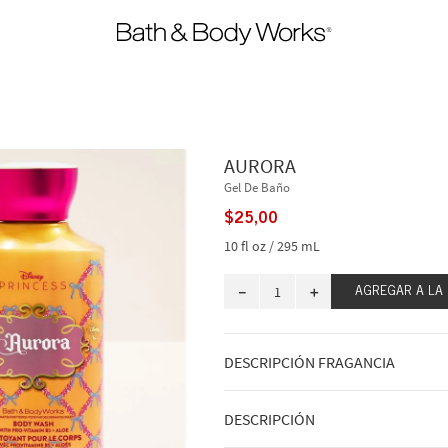
AURORA
Gel De Baño
$
25
,
00
10 fl oz / 295 mL
－
＋
AGREGAR A LA
DESCRIPCIÓN FRAGANCIA
Los sueños aguardan más allá de las 
DESCRIPCIÓN
explorar y tantos amigos por conocer
abierto. Esta encantadora fragancia e