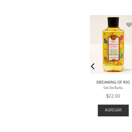
OIR
VANILLA ROMANCE
e Baño
Gel De Baño
2
,
00
$
25
,
00
DREAMING OF RIO
Gel De Baño
$
22
,
00
EGAR
AGREGAR
AGREGAR