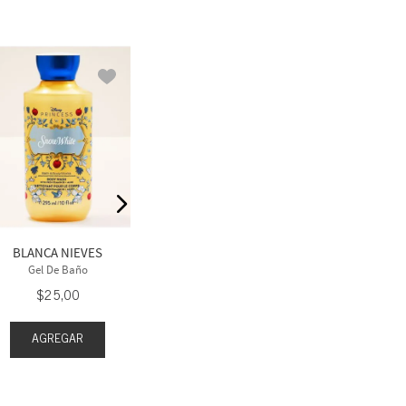
YOU'RE THE ONE
MU
Gel De Baño
Gel D
$
25
,
00
$
2
BLANCA NIEVES
Gel De Baño
$
25
,
00
AGREGAR
AGR
AGREGAR