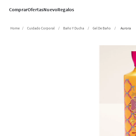
Comprar
Ofertas
Nuevo
Regalos
Cuidado Corporal
Baño Y Ducha
Gel De Baño
Aurora