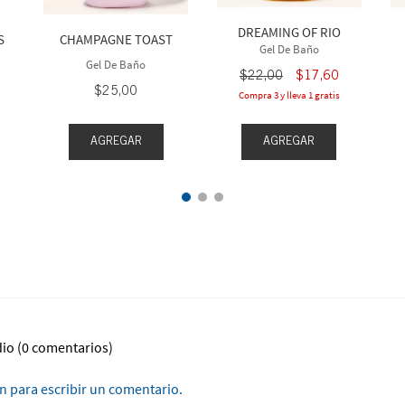
DREAMING OF RIO
S
CHAMPAGNE TOAST
Gel De Baño
Gel De Baño
$
22
,
00
$
17
,
60
$
25
,
00
Compra 3 y lleva 1 gratis
AGREGAR
AGREGAR
dio
(0 comentarios)
ón para escribir un comentario.