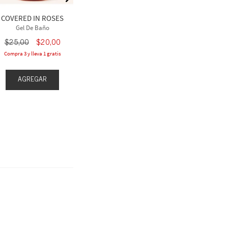
Gel De Baño
Gel D
$
25
,
00
$
2
COVERED IN ROSES
Gel De Baño
$
25
,
00
$
20
,
00
Compra 3 y lleva 1 gratis
AGREGAR
AGREGAR
AGR