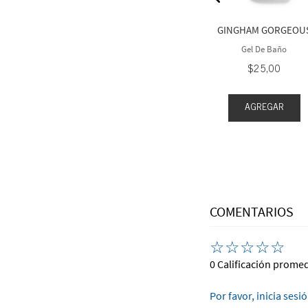
e Baño
Gel De Baño
3
,
50
$
25
,
00
GINGHAM GORGEOU
Gel De Baño
$
25
,
00
AGREGAR
EGAR
AGREGAR
COMENTARIOS
☆
☆
☆
☆
☆
0 Calificación prome
Por favor, inicia sesi