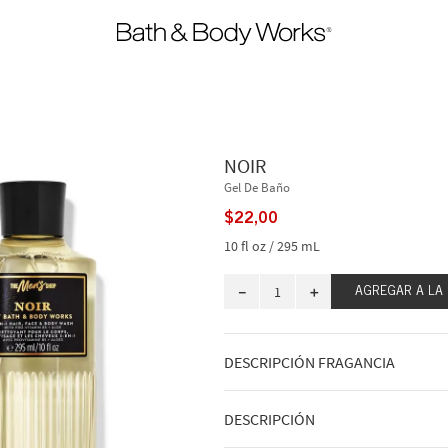
NOIR
Gel De Baño
$
22
,
00
10 fl oz / 295 mL
－
＋
AGREGAR A LA
DESCRIPCIÓN FRAGANCIA
A qué huele: una noche misteriosa en
DESCRIPCIÓN
Notas de fragancia: cardamomo negro