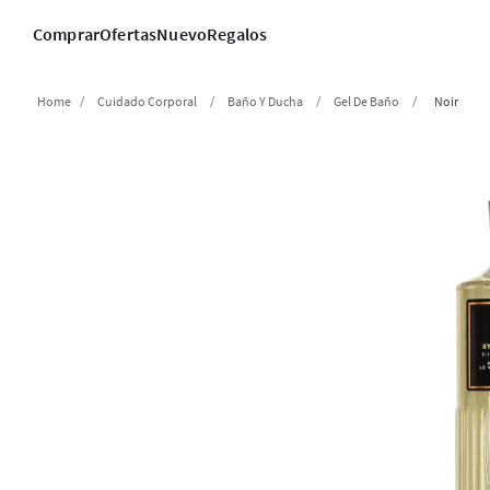
Comprar
Ofertas
Nuevo
Regalos
Cuidado Corporal
Baño Y Ducha
Gel De Baño
Noir