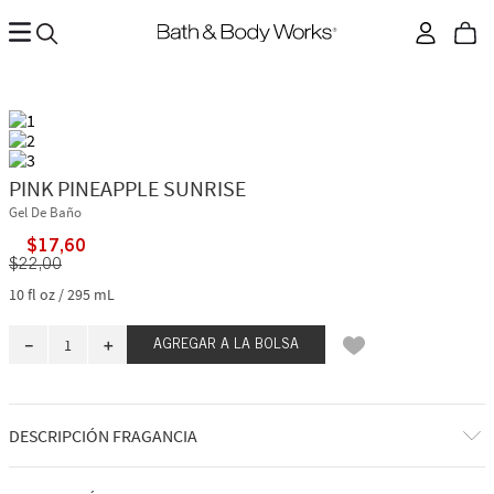
PINK PINEAPPLE SUNRISE
Gel De Baño
$
17
,
60
$
22
,
00
10 fl oz / 295 mL
－
＋
AGREGAR A LA BOLSA
DESCRIPCIÓN FRAGANCIA
¡Saludos desde el paraíso! Despierta con el dulce aroma del jugo de piña