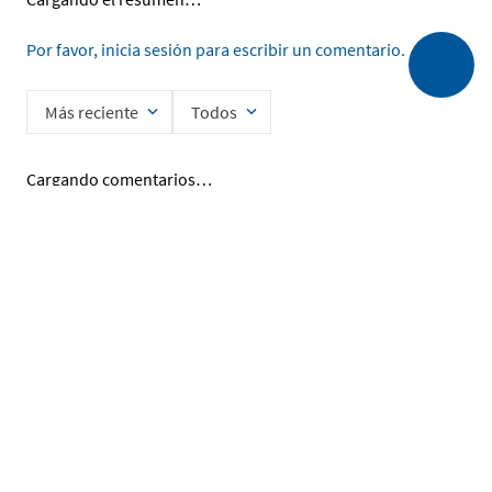
Por favor, inicia sesión para escribir un comentario.
Más reciente
Todos
Cargando comentarios…
Ingrese su nombre
Enviar
He leído y acepto la
Política de Privacidad de Datos
SERVICIO AL CLIENTE
MI CUENTA