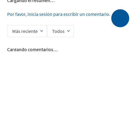
Cargando el resumen…
Por favor, inicia sesión para escribir un comentario.
Más reciente
Todos
Cargando comentarios…
Ingrese su nombre
Enviar
He leído y acepto la
Política de Privacidad de Datos
SERVICIO AL CLIENTE
MI CUENTA