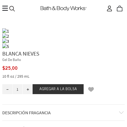
BLANCA NIEVES
Gel De Baño
$
25
,
00
10 fl oz / 295 mL
－
＋
AGREGAR A LA BOLSA
DESCRIPCIÓN FRAGANCIA
Ya sea coronada como la más bella de todas o entablando amistad con
los animales del bosque, Blancanieves sabe que los caminos más