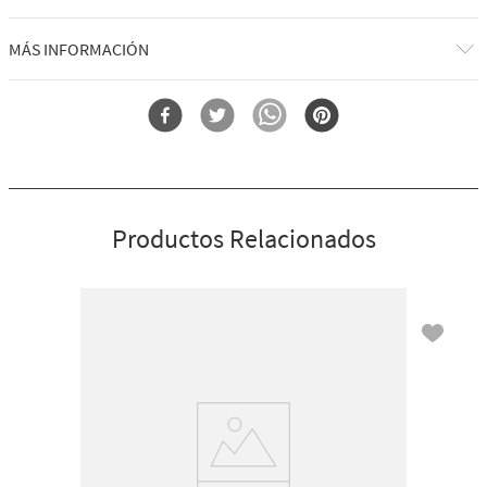
diseñadores y perfumistas brasileños, hemos traído la belleza de esa
visita hasta ti: ¡esto es Viva Brasil!
Qué hace: limpia suavemente tu piel con una espuma rica y burbujeante.
MÁS INFORMACIÓN
Un solo aroma y te perderás en calles empedradas perfumadas con
frutas tropicales. Dulce, afrutada y refrescante, esta fragancia captura la
Por qué te encantará:
vitalidad de Brasil y es tu billete de ida al paraíso.
Forma
Gel De Baño
Convierte cada ducha en una dulce celebración con espíritu de
Notas de la fragancia: guayaba fresca, ralladura de maracuyá y agua de
samba.
coco.
Probado dermatológicamente.
Elaborado con provitamina B5 y aloe.
Consigue una piel nutrida y de aspecto saludable.
Mantiene la barrera de hidratación natural de la piel.
Productos Relacionados
Fórmula suave que no reseca.
La piel luce y se siente increíblemente suave y sedosa.