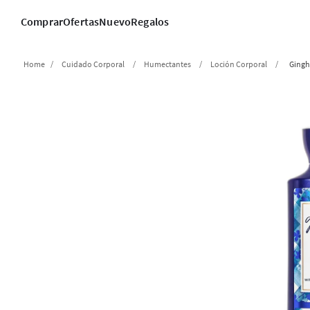
Comprar
Ofertas
Nuevo
Regalos
Cuidado Corporal
Humectantes
Loción Corporal
Ging