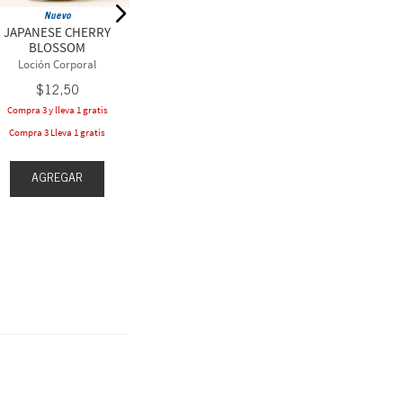
Loción Corporal
Loción 
Nuevo
JAPANESE CHERRY
$
25
,
50
$
2
BLOSSOM
Compra 3 y lleva 1 gratis
Compra 3 y l
Loción Corporal
$
12
,
50
Compra 3 y lleva 1 gratis
Compra 3 Lleva 1 gratis
AGREGAR
AGR
AGREGAR