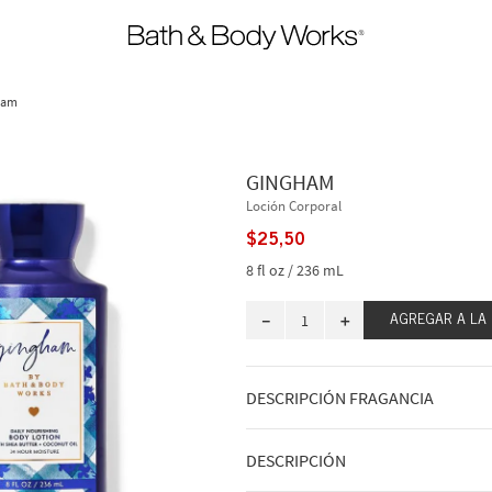
ham
GINGHAM
Loción Corporal
$
25
,
50
8 fl oz / 236 mL
－
＋
AGREGAR A LA
DESCRIPCIÓN FRAGANCIA
Cómo huele: una celebración fresca, vi
DESCRIPCIÓN
que amas de Bath & Body Works.