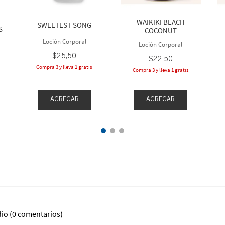
WAIKIKI BEACH
SWEETEST SONG
S
COCONUT
Loción Corporal
Loción Corporal
$
25
,
50
$
22
,
50
Compra 3 y lleva 1 gratis
Compra 3 y lleva 1 gratis
AGREGAR
AGREGAR
dio
(0 comentarios)