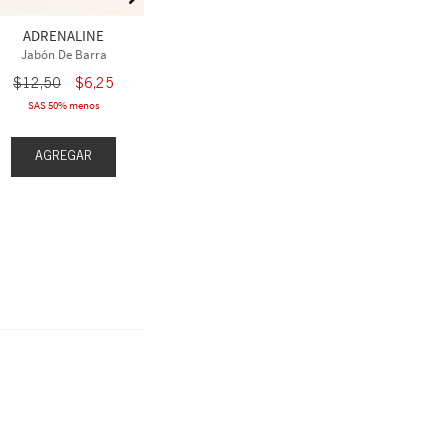
$
13
,
50
$
6
,
75
$
12
,
50
ADRENALINE
SAS 50% menos
Compra 3 Ll
Jabón De Barra
$
12
,
50
$
6
,
25
SAS 50% menos
AGREGAR
AGR
AGREGAR