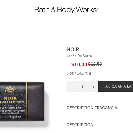
NOIR
Jabón De Barra
$
10
,
00
$
12
,
50
5 oz / 141.75 g
－
＋
AGREGAR A LA
DESCRIPCIÓN FRAGANCIA
A qué huele: una noche misteriosa en
DESCRIPCIÓN
Notas de fragancia: cardamomo negro