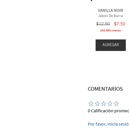
$
10
,
00
$
12
,
50
$
10
,
00
VANILLA NOIR
eva 1 gratis
Compra 3 Lleva 1 gratis
Jabón De Barra
$
12
,
50
$
7
,
50
SAS 40% menos
EGAR
AGREGAR
AGREGAR
COMENTARIOS
☆
☆
☆
☆
☆
0 Calificación prome
Por favor, inicia sesi