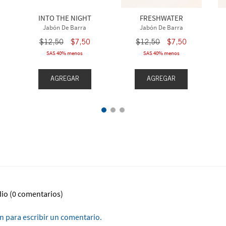
INTO THE NIGHT
FRESHWATER
Jabón De Barra
Jabón De Barra
$
12
,
50
$
7
,
50
$
12
,
50
$
7
,
50
SAS 40% menos
SAS 40% menos
AGREGAR
AGREGAR
dio
(0 comentarios)
ón para escribir un comentario.