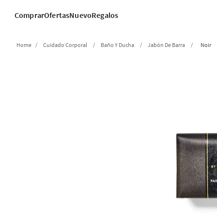
Comprar
Ofertas
Nuevo
Regalos
Cuidado Corporal
Baño Y Ducha
Jabón De Barra
Noir