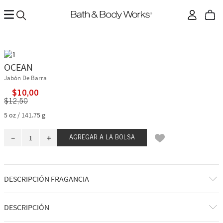
OCEAN
Jabón De Barra
$
10
,
00
$
12
,
50
5 oz / 141.75 g
－
＋
AGREGAR A LA BOLSA
DESCRIPCIÓN FRAGANCIA
A qué huele: un chapuzón fresco y reFresconte en el profundo mar azul.
DESCRIPCIÓN
Notas de fragancia: ciprés azul, vetiver y aire costero.