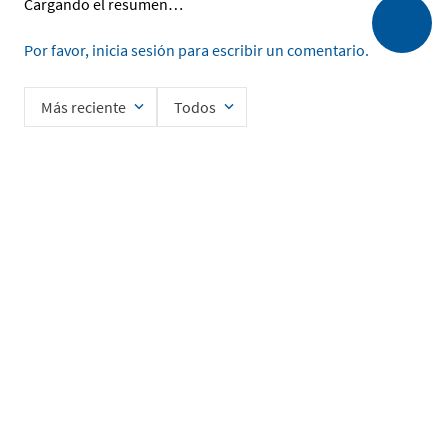
Cargando el resumen…
Por favor, inicia sesión para escribir un comentario.
Más reciente
Todos
Cargando comentarios…
Ingrese su nombre
Enviar
He leído y acepto la
Política de Privacidad de Datos
SERVICIO AL CLIENTE
MI CUENTA