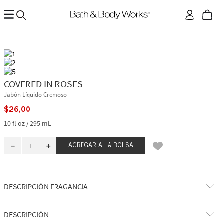
COVERED IN ROSES
Jabón Líquido Cremoso
$
26
,
00
10 fl oz / 295 mL
－
＋
AGREGAR A LA BOLSA
DESCRIPCIÓN FRAGANCIA
Sumérgete en la suavidad de miles de pétalos de rosa. Esta fragancia te
DESCRIPCIÓN
envuelve en un romance apasionado e irresistible: cálido, coqueto y