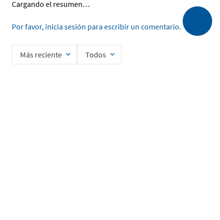
Cargando el resumen…
Por favor, inicia sesión para escribir un comentario.
Más reciente
Todos
Cargando comentarios…
Ingrese su nombre
Enviar
He leído y acepto la
Política de Privacidad de Datos
SERVICIO AL CLIENTE
MI CUENTA