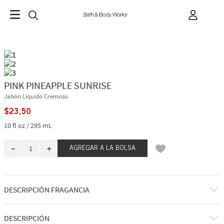
PINK PINEAPPLE SUNRISE
Jabón Líquido Cremoso
$
23
,
50
10 fl oz / 295 mL
－
＋
AGREGAR A LA BOLSA
DESCRIPCIÓN FRAGANCIA
¡Saludos desde el paraíso! Despierta con el dulce aroma del jugo de piña
DESCRIPCIÓN
rosa y el amanecer abriéndose paso entre las palmeras.