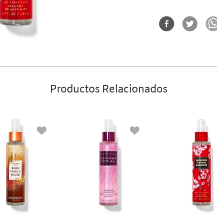
maravilloso.
Por qué te encantará:
Forma
Mist Con Escarcha
Bruma ligera y lujosa
El brillo que tu rutina necesita
Probado por dermatólogos
Productos Relacionados