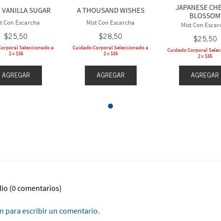
JAPANESE CH
 VANILLA SUGAR
A THOUSAND WISHES
BLOSSOM
st Con Escarcha
Mist Con Escarcha
Mist Con Escar
$
25
,
50
$
28
,
50
$
25
,
50
orporal Seleccionado a
Cuidado Corporal Seleccionado a
Cuidado Corporal Sele
2 x $35
2 x $35
2 x $35
AGREGAR
AGREGAR
AGREGAR
dio
(0 comentarios)
ón para escribir un comentario.