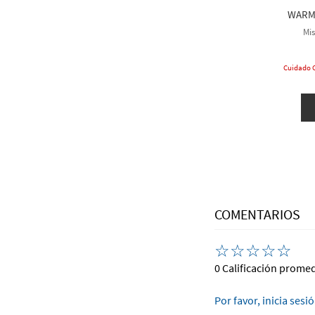
WARM
Mi
Cuidado C
COMENTARIOS
☆
☆
☆
☆
☆
0 Calificación prome
Por favor, inicia sesi