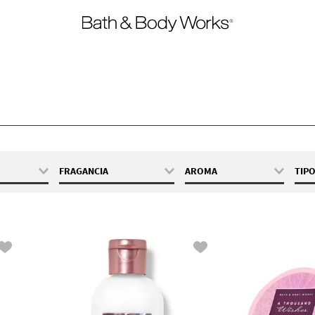
FRAGANCIA
AROMA
TIP
z / 6 mL
A Thousand Wishes
Amaderado
oz / 24 mL
Gingham
Frutal
 / 29 mL
In The Stars
Floral
 42.5 g
Into The Night
Fresco
z / 295 mL
Japanese Cherry
Amaderada
Blossom
z / 296 mL
Mahogany
 / 411 g
Teakwood