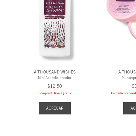
oz / 75 mL
Ocean
 70 g
 / 88 mL
10 más
Mo
A THOUSAND WISHES
A THOUS
Mini Acondicionador
Mantequi
$
12
,
50
$
Compra 3 Lleva 1 gratis
Cuidado Corporal 
AGREGAR
AG