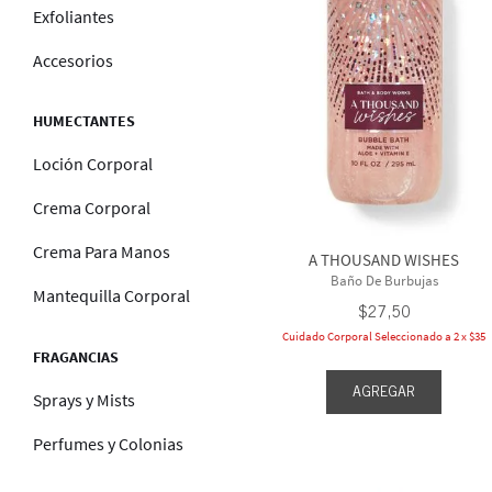
Exfoliantes
2.5 fl 
2.5 oz /
Accesorios
3 fl oz
HUMECTANTES
Mostrar 
Loción Corporal
Crema Corporal
Crema Para Manos
A THOUSAND WISHES
Baño De Burbujas
Mantequilla Corporal
$
27
,
50
Cuidado Corporal Seleccionado a 2 x $35
FRAGANCIAS
AGREGAR
Sprays y Mists
Perfumes y Colonias