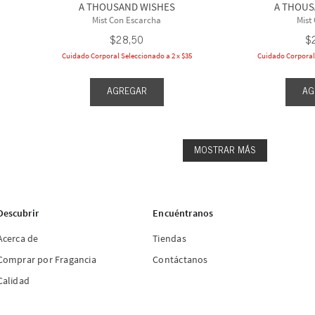
A THOUSAND WISHES
A THOUS
Mist Con Escarcha
Mist
$
28
,
50
$
Cuidado Corporal Seleccionado a 2 x $35
Cuidado Corporal 
AGREGAR
AG
MOSTRAR MÁS
Descubrir
Encuéntranos
Acerca de
Tiendas
Comprar por Fragancia
Contáctanos
Calidad