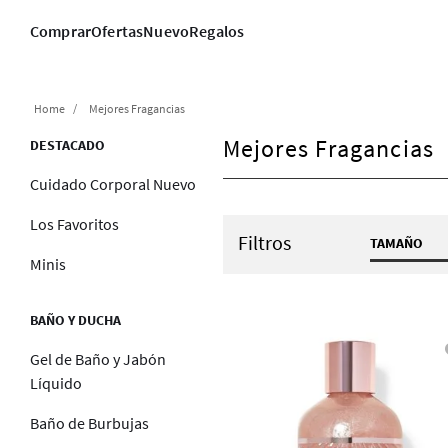
Comprar
Ofertas
Nuevo
Regalos
Mejores Fragancias
Mejores Fragancias
DESTACADO
Cuidado Corporal Nuevo
Los Favoritos
Filtros
TAMAÑO
Minis
0.2 fl o
0.8 fl 
BAÑO Y DUCHA
1 fl oz
1.5 oz /
Gel de Baño y Jabón
Líquido
10 fl o
10 fl o
Baño de Burbujas
14.5 oz