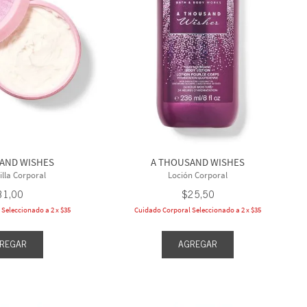
Jabón De Barra
Jabón De Gel
Jabón Espumoso
strar 17 más
AND WISHES
A THOUSAND WISHES
lla Corporal
Loción Corporal
31
,
00
$
25
,
50
Seleccionado a 2 x $35
Cuidado Corporal Seleccionado a 2 x $35
REGAR
AGREGAR