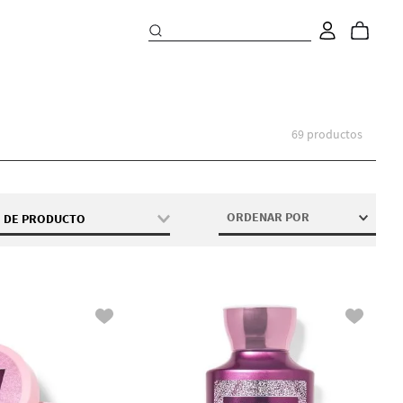
69
productos
ORDENAR POR
O DE PRODUCTO
Baño De Burbujas
Colonia
Crema Corporal
Exfoliante Con Escarcha
Fragancia Para El Carro
Fragancia Para Wallflowers
Gel de Baño