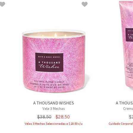
A THOUSAND WISHES
A THOUS
Vela 3 Mechas
Crema
$
38
,
50
$
28
,
50
$
Velas 3 Mechas Seleccionadas a $ 28.50 c/u
Cuidado Corporal 