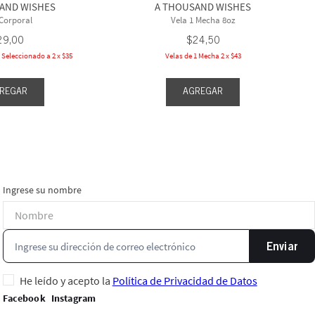
AND WISHES
A THOUSAND WISHES
 Corporal
Vela 1 Mecha 8oz
29
,
00
$
24
,
50
Seleccionado a 2 x $35
Velas de 1 Mecha 2 x $43
REGAR
AGREGAR
Ingrese su nombre
Enviar
He leído y acepto la
Política de Privacidad de Datos