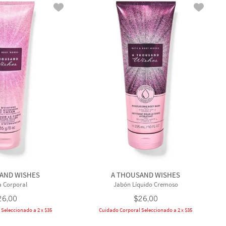
AND WISHES
A THOUSAND WISHES
 Corporal
Jabón Líquido Cremoso
26
,
00
$
26
,
00
Seleccionado a 2 x $35
Cuidado Corporal Seleccionado a 2 x $35