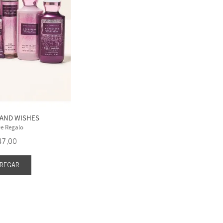
AND WISHES
De Regalo
47
,
00
REGAR