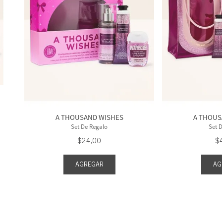
A THOUSAND WISHES
A THOUS
Set De Regalo
Set 
$
24
,
00
$
AGREGAR
AG