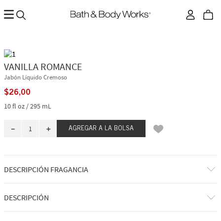
VANILLA ROMANCE
Jabón Líquido Cremoso
$
26
,
00
10 fl oz / 295 mL
－
＋
AGREGAR A LA BOLSA
DESCRIPCIÓN FRAGANCIA
A qué huele: una carta de amor a un ingrediente de tendencia pero
atemporal. Notas de fragancia: cardamomo fresco, absoluto de vainilla y
DESCRIPCIÓN
maderas cautivadoras.