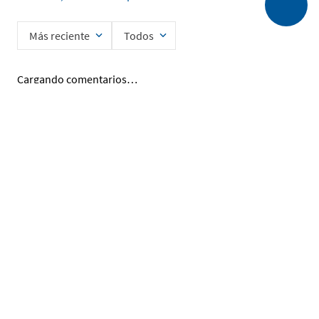
Más reciente
Todos
Cargando comentarios…
Ingrese su nombre
Enviar
He leído y acepto la
Política de Privacidad de Datos
SERVICIO AL CLIENTE
MI CUENTA
DESCUBRIR