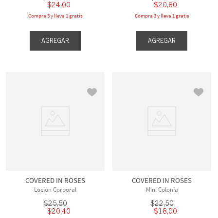
$
24
,
00
$
20
,
80
Compra 3 y lleva 1 gratis
Compra 3 y lleva 1 gratis
AGREGAR
AGREGAR
COVERED IN ROSES
COVERED IN ROSES
Loción Corporal
Mini Colonia
$
25
,
50
$
22
,
50
$
20
,
40
$
18
,
00