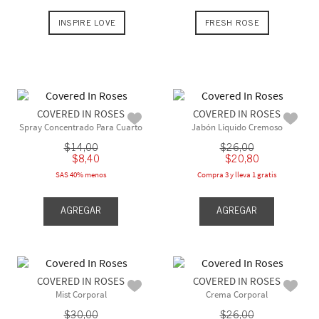
INSPIRE LOVE
FRESH ROSE
COVERED IN ROSES
COVERED IN ROSES
Spray Concentrado Para Cuarto
Jabón Líquido Cremoso
$
14
,
00
$
26
,
00
$
8
,
40
$
20
,
80
SAS 40% menos
Compra 3 y lleva 1 gratis
AGREGAR
AGREGAR
COVERED IN ROSES
COVERED IN ROSES
Mist Corporal
Crema Corporal
$
30
,
00
$
26
,
00