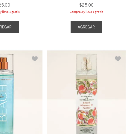
25
,
00
$
25
,
00
 lleva 1 gratis
Compra 3 y lleva 1 gratis
REGAR
AGREGAR