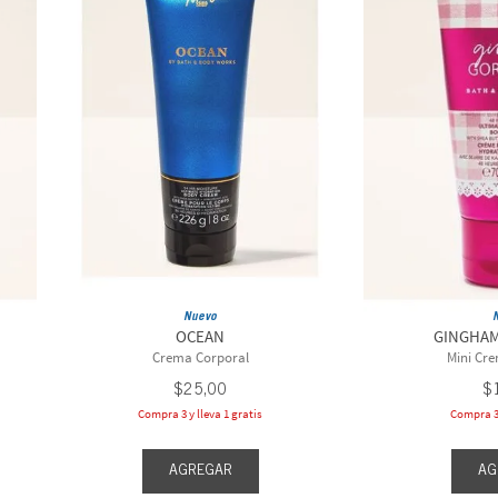
Nuevo
OCEAN
GINGHA
Crema Corporal
Mini Cr
$
25
,
00
$
Compra 3 y lleva 1 gratis
Compra 3 
AGREGAR
AG