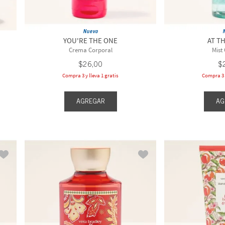
Nuevo
YOU'RE THE ONE
AT T
Crema Corporal
Mist
$
26
,
00
$
Compra 3 y lleva 1 gratis
Compra 3 y
AGREGAR
AG