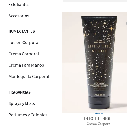
1 fl oz / 
Exfoliantes
10 fl oz / 
mL
Accesorios
2.5 oz / 70
3 fl oz / 
HUMECTANTES
8 fl oz / 2
Loción Corporal
mL
8 oz / 226
Crema Corporal
6.5 oz / 18
Crema Para Manos
8 oz / 227
Mantequilla Corporal
FRAGANCIAS
Sprays y Mists
Nuevo
Perfumes y Colonias
INTO THE NIGHT
Crema Corporal