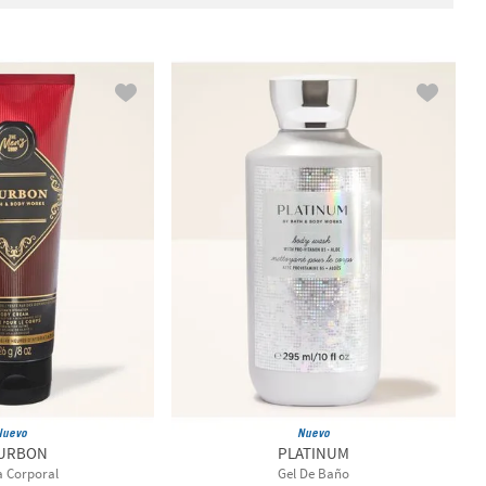
rporal
ño
 Gel
quido Cremoso
rporal
la Corporal
a Corporal
a para Manos
Corporal
oral
más
Nuevo
Nuevo
URBON
PLATINUM
 Corporal
Gel De Baño