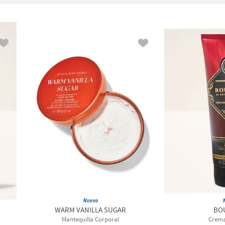
29 mL
A Thousand
Fresca
Crema Co
Wishes
295
Frutal
Gel de Ba
Black Cherry
Floral
Jabón De
Merlot
 g
Bourbon
Frutal y
Jabón Lí
88 mL
Radiante
Champange
Loción Co
36
Toast
Mantequil
Gingham
 g
Mini Crem
Gingham
5 g
Mini Crem
Gorgeous
 g
Graphite
Mini Mist 
Into The Night
Mist Corp
Japanese Cherry
Mostrar 2 
Blossom
Mahogany
Teakwood
Mostrar 6 más
Nuevo
WARM VANILLA SUGAR
BO
Mantequilla Corporal
Crema