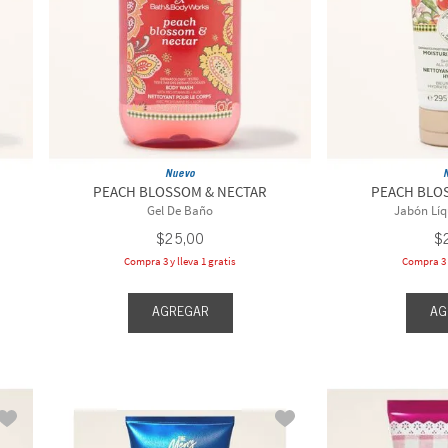
Nuevo
PEACH BLOSSOM & NECTAR
PEACH BLO
Gel De Baño
Jabón Lí
$
25
,
00
$
Compra 3 y lleva 1 gratis
Compra 3 y
AGREGAR
AG