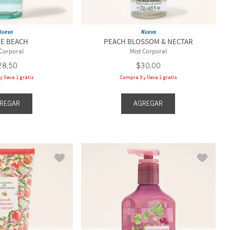
Nuevo
Nuevo
HE BEACH
PEACH BLOSSOM & NECTAR
 Corporal
Mist Corporal
28
,
50
$
30
,
00
 lleva 1 gratis
Compra 3 y lleva 1 gratis
REGAR
AGREGAR