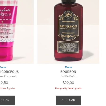
Nuevo
Nuevo
M GORGEOUS
BOURBON
ema Corporal
Gel De Baño
12
,
50
$
22
,
00
Lleva 1 gratis
Compra 3 y lleva 1 gratis
REGAR
AGREGAR