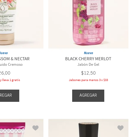
Nuevo
Nuevo
SSOM & NECTAR
BLACK CHERRY MERLOT
quido Cremoso
Jabón De Gel
26
,
00
$
12
,
50
 lleva 1 gratis
Jabones para manos 3 x $33
REGAR
AGREGAR