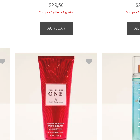
$
29
,
50
$
Compra 3 y lleva 1 gratis
Compra 3 y
AGREGAR
AG