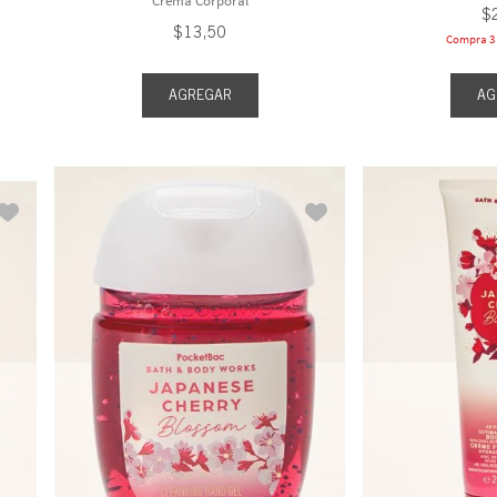
Crema Corporal
$
$
13
,
50
Compra 3 y
AGREGAR
AG