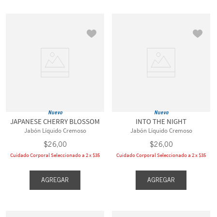
Nuevo
Nuevo
JAPANESE CHERRY BLOSSOM
INTO THE NIGHT
Jabón Líquido Cremoso
Jabón Líquido Cremoso
$
26
,
00
$
26
,
00
Cuidado Corporal Seleccionado a 2 x $35
Cuidado Corporal Seleccionado a 2 x $35
AGREGAR
AGREGAR