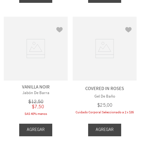
VANILLA NOIR
COVERED IN ROSES
Jabón De Barra
Gel De Baño
$
12
,
50
$
25
,
00
$
7
,
50
Cuidado Corporal Seleccionado a 2 x $35
SAS 40% menos
AGREGAR
AGREGAR