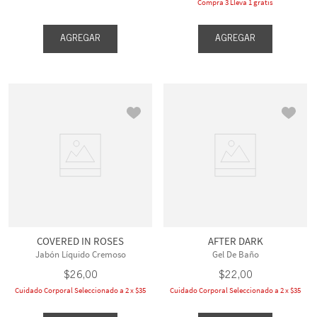
Compra 3 Lleva 1 gratis
AGREGAR
AGREGAR
COVERED IN ROSES
AFTER DARK
Jabón Líquido Cremoso
Gel De Baño
$
26
,
00
$
22
,
00
Cuidado Corporal Seleccionado a 2 x $35
Cuidado Corporal Seleccionado a 2 x $35