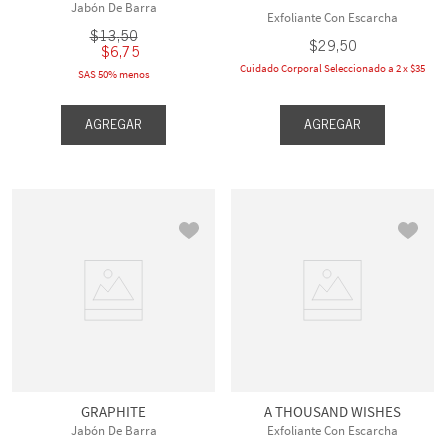
Jabón De Barra
Exfoliante Con Escarcha
$
13
,
50
$
29
,
50
$
6
,
75
Cuidado Corporal Seleccionado a 2 x $35
SAS 50% menos
AGREGAR
AGREGAR
GRAPHITE
A THOUSAND WISHES
Jabón De Barra
Exfoliante Con Escarcha