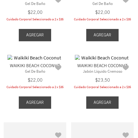
Gel De Baño
Gel De Baño
$
22
,
00
$
22
,
00
Cuidado Corporal Seleccionado a 2 x $35
Cuidado Corporal Seleccionado a 2 x $35
AGREGAR
AGREGAR
WAIKIKI BEACH COCONUT
WAIKIKI BEACH COCONUT
Gel De Baño
Jabón Líquido Cremoso
$
22
,
00
$
23
,
50
Cuidado Corporal Seleccionado a 2 x $35
Cuidado Corporal Seleccionado a 2 x $35
AGREGAR
AGREGAR