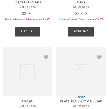
LIFE'S A FAIRYTALE
TIANA
Gel De Baño
Gel De Baño
$
25
,
00
$
25
,
00
Cuidado Corporal Seleccionado a 2 x $35
Cuidado Corporal Seleccionado a 2 x $35
AGREGAR
AGREGAR
Nuevo
MULAN
PEACH BLOSSOM & NECTAR
Gel De Baño
Gel De Baño