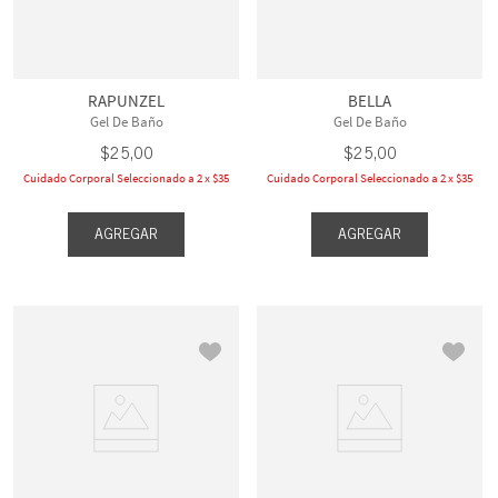
RAPUNZEL
BELLA
Gel De Baño
Gel De Baño
$
25
,
00
$
25
,
00
Cuidado Corporal Seleccionado a 2 x $35
Cuidado Corporal Seleccionado a 2 x $35
AGREGAR
AGREGAR