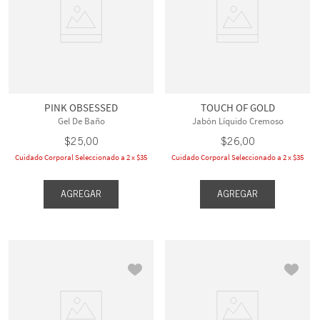
PINK OBSESSED
TOUCH OF GOLD
Gel De Baño
Jabón Líquido Cremoso
$
25
,
00
$
26
,
00
Cuidado Corporal Seleccionado a 2 x $35
Cuidado Corporal Seleccionado a 2 x $35
AGREGAR
AGREGAR