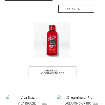
EXFOLIANTES
SHAMPOO Y
ACONDICIONADOR
VIVA BRAZIL
DREAMING OF RIO