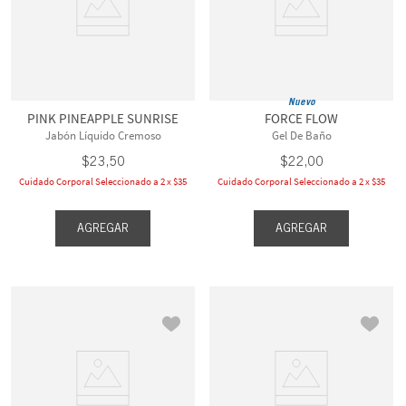
Nuevo
PINK PINEAPPLE SUNRISE
FORCE FLOW
Jabón Líquido Cremoso
Gel De Baño
$
23
,
50
$
22
,
00
Cuidado Corporal Seleccionado a 2 x $35
Cuidado Corporal Seleccionado a 2 x $35
AGREGAR
AGREGAR