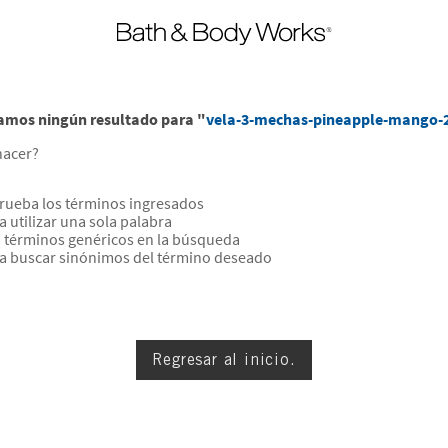
amos ningún resultado para "
vela-3-mechas-pineapple-mango-
hacer?
ueba los términos ingresados
a utilizar una sola palabra
za términos genéricos en la búsqueda
ta buscar sinónimos del término deseado
Regresar al inicio.