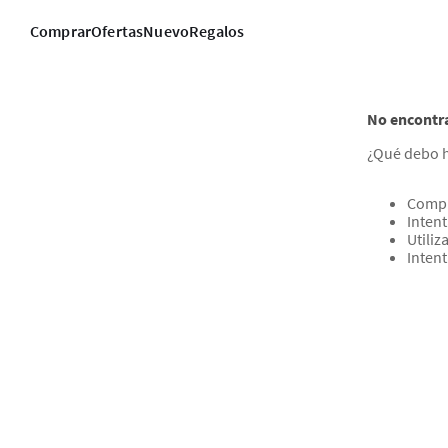
Comprar
Ofertas
Nuevo
Regalos
No encontr
¿Qué debo 
Compr
Intent
Utili
Inten