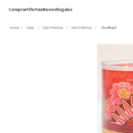
Comprar
Ofertas
Nuevo
Regalos
Velas
Vela 3 Mechas
Vela 3 Mechas
Viva Brazil