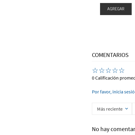
AGREGAR
EGAR
AGREGAR
COMENTARIOS
☆
☆
☆
☆
☆
0 Calificación prome
Por favor, inicia sesi
Más reciente
No hay comentar