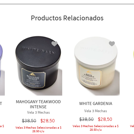
Productos Relacionados
MAHOGANY TEAKWOOD
T
WHITE GARDENIA
INTENSE
Vela 3 Mechas
Vela 3 Mechas
$
38
,
50
$
28
,
50
$
38
,
50
$
28
,
50
a $
Velas 3 Mechas Seleccionadas a $
Ve
Velas 3 Mechas Seleccionadas a $
28.50 c/u
28.50 c/u