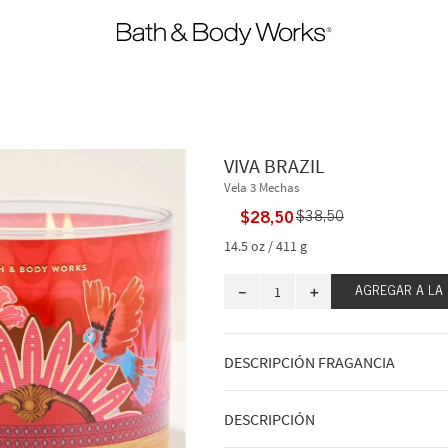
VIVA BRAZIL
Vela 3 Mechas
$
28
,
50
$
38
,
50
14.5 oz / 411 g
－
＋
AGREGAR A LA
DESCRIPCIÓN FRAGANCIA
Viajamos a las vibrantes calles de Río
DESCRIPCIÓN
sumergimos en las vistas, los sonidos 
Con la experiencia de diseñadores y p