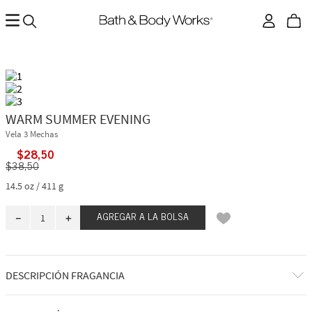
WARM SUMMER EVENING
Vela 3 Mechas
$
28
,
50
$
38
,
50
14.5 oz / 411 g
－
＋
AGREGAR A LA BOLSA
DESCRIPCIÓN FRAGANCIA
Delicadas notas florales cálidas se despliegan en un ámbar relajante.