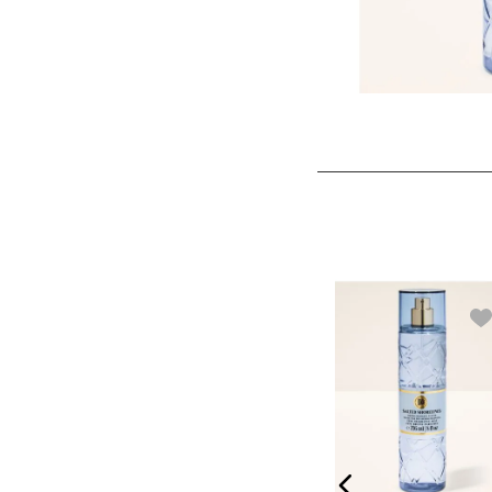
R DARK
FREE AS A FLOWER
Corporal
Mist Corporal