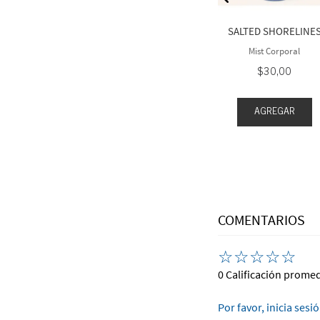
6
,
50
$
30
,
00
l Seleccionado a
Cuidado Corporal Seleccionado a
SALTED SHORELINE
 $35
2 x $35
Mist Corporal
$
30
,
00
EGAR
AGREGAR
AGREGAR
COMENTARIOS
☆
☆
☆
☆
☆
0 Calificación prome
Por favor, inicia sesi