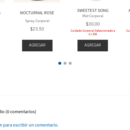
SWEETEST SONG
S
NOCTURNAL ROSE
Mist Corporal
Spray Corporal
$
30
,
00
$
23
,
50
Cuidado Corporal Seleccionado a
Cu
2 x $35
AGREGAR
AGREGAR
dio
(0 comentarios)
ón para escribir un comentario.