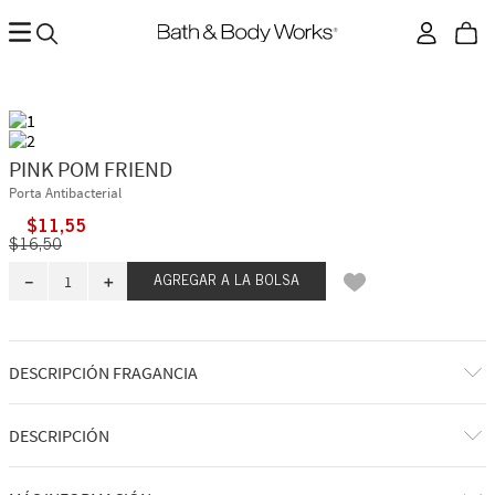
PINK POM FRIEND
Porta Antibacterial
$
11
,
55
$
16
,
50
－
＋
AGREGAR A LA BOLSA
DESCRIPCIÓN FRAGANCIA
DESCRIPCIÓN
Qué hace: mantiene tu desinfectante favorito siempre a mano.