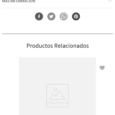
MÁS INFORMACIÓN
Por qué te encantará:
Forma
Porta Antibacterial
Con ojos saltones y piernas, es el compañero cómico más
adorable.
Práctico clip plateado que se engancha a tu mochila, bolso... o a
cualquier bolsa.
Se combina con tu desinfectante de manos PocketBac favorito (se
vende por separado).
Productos Relacionados
Límite de 5 por cliente.