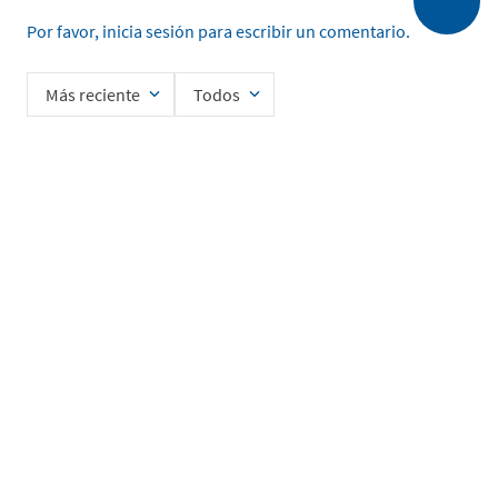
Por favor, inicia sesión para escribir un comentario.
Más reciente
Todos
Cargando comentarios…
Ingrese su nombre
Enviar
He leído y acepto la
Política de Privacidad de Datos
SERVICIO AL CLIENTE
MI CUENTA