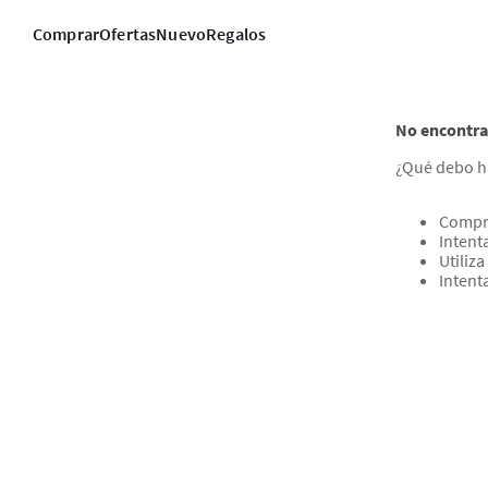
Comprar
Ofertas
Nuevo
Regalos
No encontra
¿Qué debo h
Compru
Intenta
Utiliz
Intent