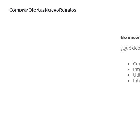
Comprar
Ofertas
Nuevo
Regalos
No encon
¿Qué deb
Com
Int
Uti
Int