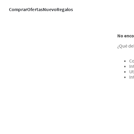
Comprar
Ofertas
Nuevo
Regalos
No enco
¿Qué de
Co
In
Ut
In