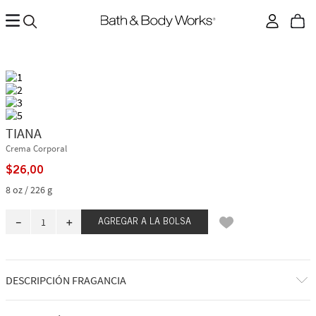
TIANA
Crema Corporal
$
26
,
00
8 oz / 226 g
－
＋
AGREGAR A LA BOLSA
DESCRIPCIÓN FRAGANCIA
El mundo que deseas está casi aquí, solo tienes que crearlo. Al igual que