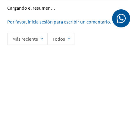
Cargando el resumen…
Por favor, inicia sesión para escribir un comentario.
Más reciente
Todos
Cargando comentarios…
Ingrese su nombre
Enviar
He leído y acepto la
Política de Privacidad de Datos
SERVICIO AL CLIENTE