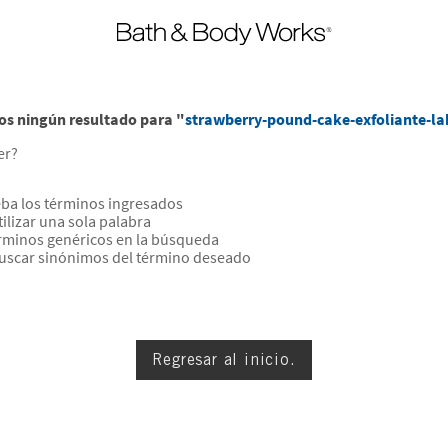
s ningún resultado para "
strawberry-pound-cake-exfoliante-la
er?
a los términos ingresados
tilizar una sola palabra
érminos genéricos en la búsqueda
buscar sinónimos del término deseado
Regresar al inicio.