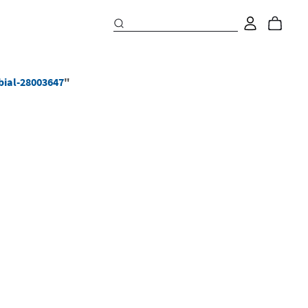
bial-28003647
"