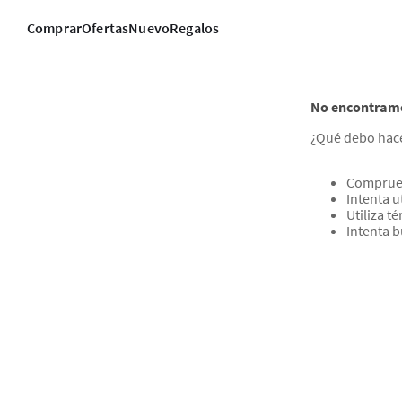
Comprar
Ofertas
Nuevo
Regalos
No encontramo
¿Qué debo hac
Comprueb
Intenta u
Utiliza t
Intenta 