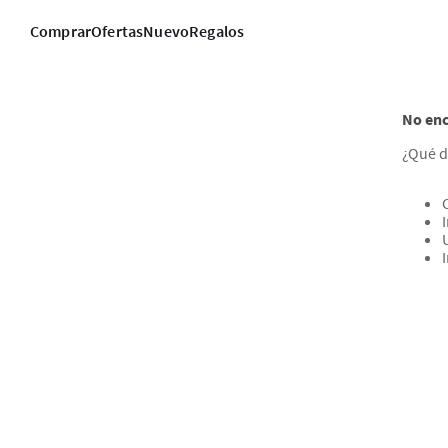
Comprar
Ofertas
Nuevo
Regalos
No enc
¿Qué d